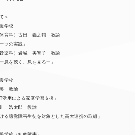
て＞
援学校
体育科）古田 義之輔 教諭
ーツの実践」
音楽科）岩城 美智子 教諭
ー息を聴く、息を見るー」
援学校
美 教諭
CT活用による家庭学習支援」
川 浩太郎 教諭
ける聴覚障害生徒を対象とした高大連携の取組」
援学校（知的障害）