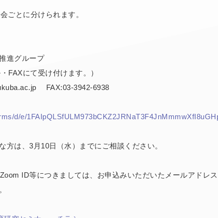
分科会ごとに分けられます。
推進グループ
ール・FAXにて受け付けます。）
uba.ac.jp FAX:03-3942-6938
m/forms/d/e/1FAIpQLSfULM973bCKZ2JRNaT3F4JnMmmwXfI8uG
な方は、3月10日（水）までにご相談ください。
Zoom ID等につきましては、お申込みいただいたメールアドレ
。