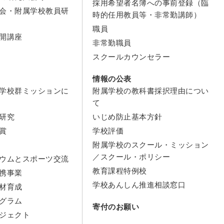
採用希望者名簿への事前登録（臨
会・附属学校教員研
時的任用教員等・非常勤講師）
職員
開講座
非常勤職員
スクールカウンセラー
情報の公表
学校群ミッションに
附属学校の教科書採択理由につい
て
研究
いじめ防止基本方針
賞
学校評価
附属学校のスクール・ミッション
／スクール・ポリシー
ウムとスポーツ交流
教育課程特例校
携事業
学校あんしん推進相談窓口
材育成
グラム
寄付のお願い
ジェクト