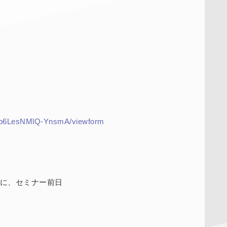
Hp6LesNMlQ-YnsmA/viewform
スに、セミナー前日