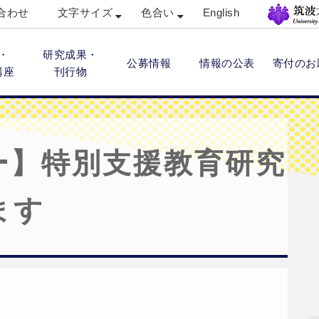
合わせ
文字サイズ
色合い
English
・
研究成果・
公募情報
情報の公表
寄付のお
講座
刊行物
ー】特別支援教育研究
ます