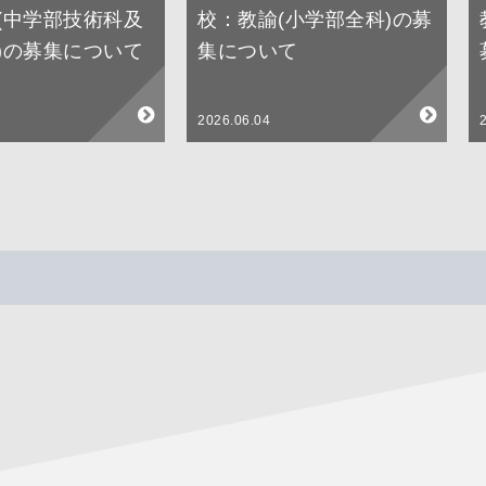
(中学部技術科及
校：教諭(小学部全科)の募
)の募集について
集について
2026.06.04