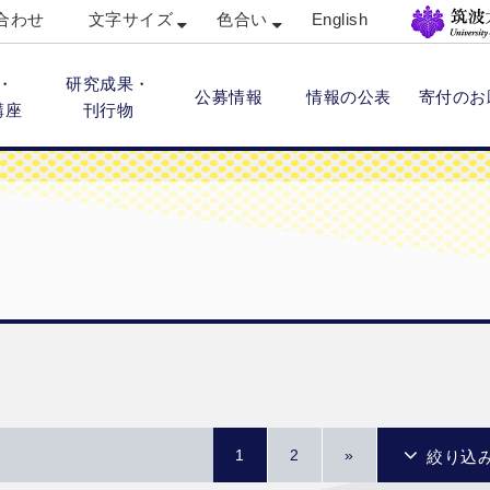
合わせ
文字サイズ
色合い
English
・
研究成果・
公募情報
情報の公表
寄付のお
講座
刊行物
1
2
»
絞り込