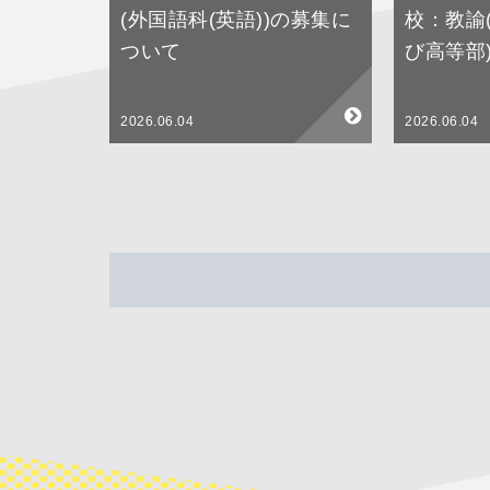
(外国語科(英語))の募集に
校：教諭
ついて
び高等部
2026.06.04
2026.06.04