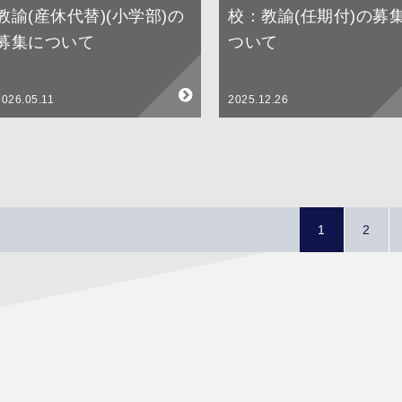
教諭(産休代替)(小学部)の
校：教諭(任期付)の募
募集について
ついて
2026.05.11
2025.12.26
1
2