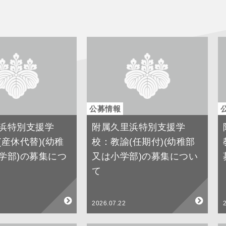
公募情報
浜特別支援学
附属久里浜特別支援学
(産休代替)(幼稚
校：教諭(任期付)(幼稚部
学部)の募集につ
又は小学部)の募集につい
て
2026.07.22