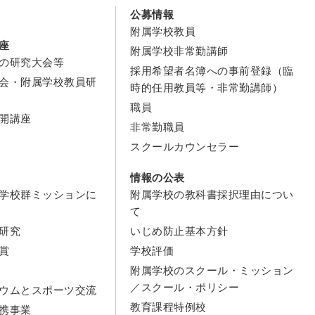
公募情報
附属学校教員
座
附属学校非常勤講師
の研究大会等
採用希望者名簿への事前登録（臨
会・附属学校教員研
時的任用教員等・非常勤講師）
職員
開講座
非常勤職員
スクールカウンセラー
情報の公表
学校群ミッションに
附属学校の教科書採択理由につい
て
研究
いじめ防止基本方針
賞
学校評価
附属学校のスクール・ミッション
／スクール・ポリシー
ウムとスポーツ交流
教育課程特例校
携事業