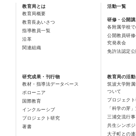
教育局とは
活動一覧
教育局概要
研修・公開講
教育長あいさつ
各附属学校で
指導教員一覧
公開教員研修
沿革
究発表会
関連組織
免許法認定公
研究成果・刊行物
教育局の活動
教材・指導法データベース
筑波大学附属
ついて
ポローニア
プロジェクト
国際教育
「科学の芽」
インクルーシブ
三浦交流行事
プロジェクト研究
共生シンポジ
著書
大子町との連