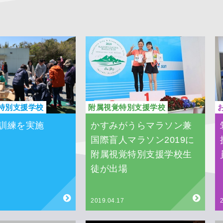
特別支援学校
附属視覚特別支援学校
訓練を実施
かすみがうらマラソン兼
国際盲人マラソン2019に
附属視覚特別支援学校生
徒が出場
2019.04.17