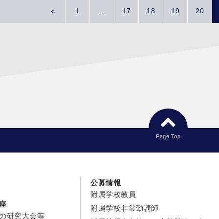
«
1
…
17
18
19
20
Page Top
公募情報
附属学校教員
座
附属学校非常勤講師
の研究大会等