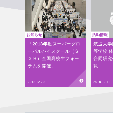
お知らせ
活動情報
「2018年度スーパーグロ
筑波大学
ーバルハイスクール（Ｓ
等学校 
ＧＨ）全国高校生フォー
合同研究
ラムを開催」
覧
2018.12.20
2018.12.11