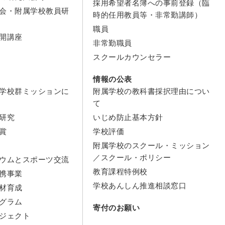
採用希望者名簿への事前登録（臨
会・附属学校教員研
時的任用教員等・非常勤講師）
職員
開講座
非常勤職員
スクールカウンセラー
情報の公表
学校群ミッションに
附属学校の教科書採択理由につい
て
研究
いじめ防止基本方針
賞
学校評価
附属学校のスクール・ミッション
／スクール・ポリシー
ウムとスポーツ交流
教育課程特例校
携事業
学校あんしん推進相談窓口
材育成
グラム
寄付のお願い
ジェクト