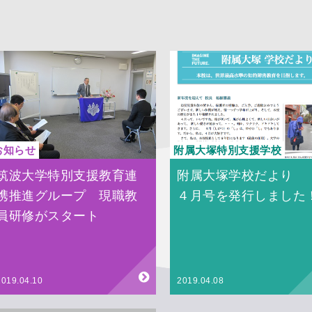
お知らせ
附属大塚特別支援学校
筑波大学特別支援教育連
附属大塚学校だよ
携推進グループ 現職教
４月号を発行しました
員研修がスタート
2019.04.10
2019.04.08