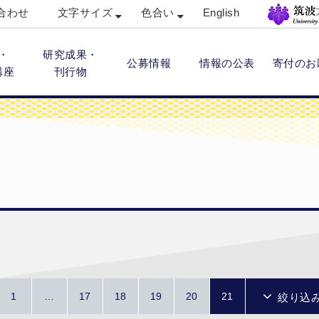
合わせ
文字サイズ
色合い
English
・
研究成果・
公募情報
情報の公表
寄付のお
講座
刊行物
1
…
17
18
19
20
21
絞り込