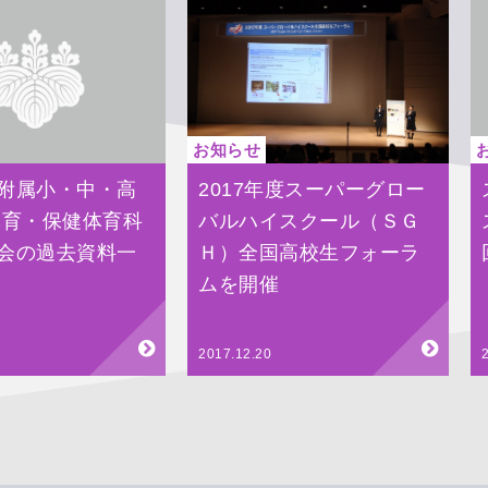
お知らせ
附属小・中・高
2017年度スーパーグロー
体育・保健体育科
バルハイスクール（ＳＧ
会の過去資料一
Ｈ）全国高校生フォーラ
ムを開催
2017.12.20